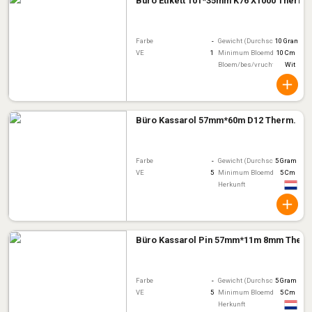
Büro Etikett 101*35mm K76 X1000 Thermo
Farbe
-
Gewicht (Durchschnitt)
10 Gram
VE
1
Minimum Bloemdiameter
10 Cm
Bloem/bes/vruchtkleur
Wit
Büro Kassarol 57mm*60m D12 Therm.
Farbe
-
Gewicht (Durchschnitt)
5 Gram
VE
5
Minimum Bloemdiameter
5 Cm
Herkunft
Büro Kassarol Pin 57mm*11m 8mm Therm
Farbe
-
Gewicht (Durchschnitt)
5 Gram
VE
5
Minimum Bloemdiameter
5 Cm
Herkunft