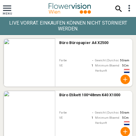
LIVE VORRAT. EINKAUFEN KÖNNEN NICHT STORNIERT
WERDEN.
Büro Büropapier A4 X2500
Farbe
-
Gewicht (Durchschnitt)
5 Gram
VE
1
Minimum Bloemdiameter
5 Cm
Herkunft
Büro Etikett 100*48mm K40 X1000
Farbe
-
Gewicht (Durchschnitt)
5 Gram
VE
1
Minimum Bloemdiameter
5 Cm
Herkunft