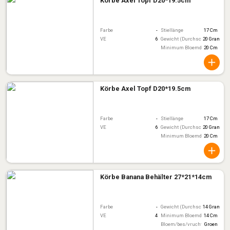
Körbe Axel Topf D20*19.5cm
Farbe
-
Stiellänge
17 Cm
VE
6
Gewicht (Durchschnitt)
20 Gram
Minimum Bloemdiameter
20 Cm
Körbe Axel Topf D20*19.5cm
Farbe
-
Stiellänge
17 Cm
VE
6
Gewicht (Durchschnitt)
20 Gram
Minimum Bloemdiameter
20 Cm
Körbe Banana Behälter 27*21*14cm
Farbe
-
Gewicht (Durchschnitt)
14 Gram
VE
4
Minimum Bloemdiameter
14 Cm
Bloem/bes/vruchtkleur
Groen