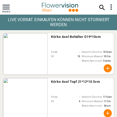
LIVE VORRAT. EINKAUFEN KÖNNEN NICHT STORNIERT
WERDEN.
Körbe Axel Behälter D19*10cm
Farbe
-
Gewicht (Durchschnitt)
10 Gram
VE
10
Minimum Bloemdiameter
10 Cm
Bloem/bes/vruchtkleur
Creme
Körbe Axel Topf 21*12*10.5cm
Farbe
-
Gewicht (Durchschnitt)
11 Gram
VE
6
Minimum Bloemdiameter
11 Cm
Bloem/bes/vruchtkleur
Bruin