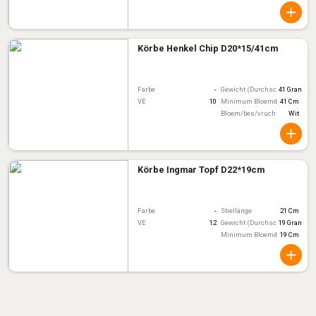
Körbe Henkel Chip D20*15/41cm
Farbe
-
Gewicht (Durchschnitt)
41 Gram
VE
10
Minimum Bloemdiameter
41 Cm
Bloem/bes/vruchtkleur
Wit
Körbe Ingmar Topf D22*19cm
Farbe
-
Stiellänge
21 Cm
VE
12
Gewicht (Durchschnitt)
19 Gram
Minimum Bloemdiameter
19 Cm