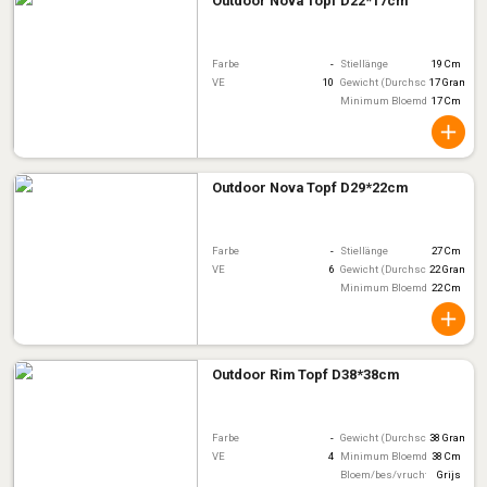
Outdoor Nova Topf D22*17cm
Farbe
-
Stiellänge
19 Cm
VE
10
Gewicht (Durchschnitt)
17 Gram
Minimum Bloemdiameter
17 Cm
Outdoor Nova Topf D29*22cm
Farbe
-
Stiellänge
27 Cm
VE
6
Gewicht (Durchschnitt)
22 Gram
Minimum Bloemdiameter
22 Cm
Outdoor Rim Topf D38*38cm
Farbe
-
Gewicht (Durchschnitt)
38 Gram
VE
4
Minimum Bloemdiameter
38 Cm
Bloem/bes/vruchtkleur
Grijs