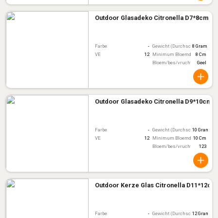
Outdoor Glasadeko Citronella D7*8cm
Farbe
-
Gewicht (Durchschnitt)
8 Gram
VE
12
Minimum Bloemdiameter
8 Cm
Bloem/bes/vruchtkleur
Geel
Outdoor Glasadeko Citronella D9*10cm A
Farbe
-
Gewicht (Durchschnitt)
10 Gram
VE
12
Minimum Bloemdiameter
10 Cm
Bloem/bes/vruchtkleur
123
Outdoor Kerze Glas Citronella D11*12cm
Farbe
-
Gewicht (Durchschnitt)
12 Gram