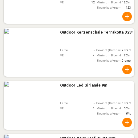
VE
12
Minimum Bloemdiameter
12 Cm
Bloem/bes/vruchtkleur
123
Outdoor Kerzenschale Terrakotta D23*6
Farbe
-
Gewicht (Durchschnitt)
7 Gram
VE
4
Minimum Bloemdiameter
7 Cm
Bloem/bes/vruchtkleur
Creme
Outdoor Led Girlande 9m
Farbe
-
Gewicht (Durchschnitt)
5 Gram
VE
1
Minimum Bloemdiameter
5 Cm
Bloem/bes/vruchtkleur
Wit