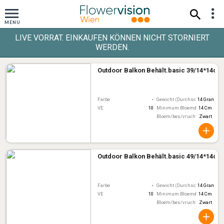
LIVE VORRAT. EINKAUFEN KÖNNEN NICHT STORNIERT
WERDEN.
Outdoor Balkon Behält.basic 39/14*14cm
Farbe
-
Gewicht (Durchschnitt)
14 Gram
VE
10
Minimum Bloemdiameter
14 Cm
Bloem/bes/vruchtkleur
Zwart
Outdoor Balkon Behält.basic 49/14*14cm
Farbe
-
Gewicht (Durchschnitt)
14 Gram
VE
10
Minimum Bloemdiameter
14 Cm
Bloem/bes/vruchtkleur
Zwart