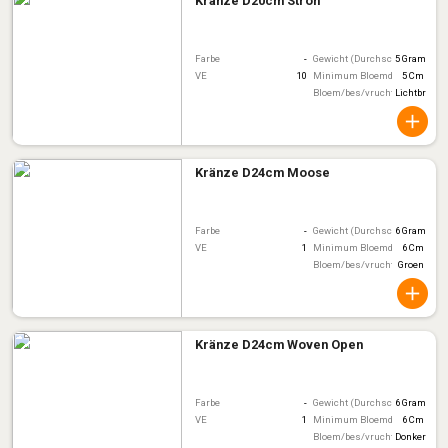
Kränze D20cm Stroh
Farbe
-
Gewicht (Durchschnitt)
5 Gram
VE
10
Minimum Bloemdiameter
5 Cm
Bloem/bes/vruchtkleur
Lichtbruin
Kränze D24cm Moose
Farbe
-
Gewicht (Durchschnitt)
6 Gram
VE
1
Minimum Bloemdiameter
6 Cm
Bloem/bes/vruchtkleur
Groen
Kränze D24cm Woven Open
Farbe
-
Gewicht (Durchschnitt)
6 Gram
VE
1
Minimum Bloemdiameter
6 Cm
Bloem/bes/vruchtkleur
Donkerbrui