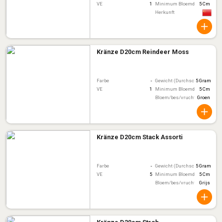
VE
1
Minimum Bloemdiameter
5 Cm
Herkunft
Kränze D20cm Reindeer Moss
Farbe
-
Gewicht (Durchschnitt)
5 Gram
VE
1
Minimum Bloemdiameter
5 Cm
Bloem/bes/vruchtkleur
Groen
Kränze D20cm Stack Assorti
Farbe
-
Gewicht (Durchschnitt)
5 Gram
VE
5
Minimum Bloemdiameter
5 Cm
Bloem/bes/vruchtkleur
Grijs