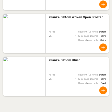
Kränze D24cm Woven Open Frosted
Farbe
-
Gewicht (Durchschnitt)
6 Gram
VE
1
Minimum Bloemdiameter
6 Cm
Bloem/bes/vruchtkleur
Grijs
Kränze D25cm Blush
Farbe
-
Gewicht (Durchschnitt)
6 Gram
VE
1
Minimum Bloemdiameter
6 Cm
Bloem/bes/vruchtkleur
Rood