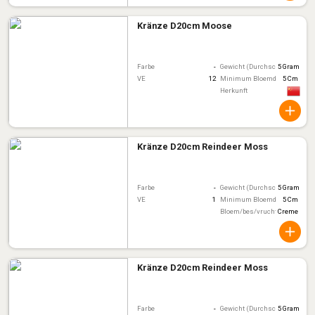
Kränze D20cm Moose
Farbe
-
Gewicht (Durchschnitt)
5 Gram
VE
12
Minimum Bloemdiameter
5 Cm
Herkunft
Kränze D20cm Reindeer Moss
Farbe
-
Gewicht (Durchschnitt)
5 Gram
VE
1
Minimum Bloemdiameter
5 Cm
Bloem/bes/vruchtkleur
Creme
Kränze D20cm Reindeer Moss
Farbe
-
Gewicht (Durchschnitt)
5 Gram