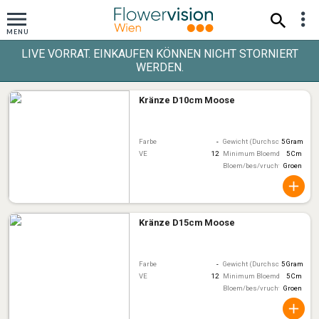
LIVE VORRAT. EINKAUFEN KÖNNEN NICHT STORNIERT
WERDEN.
Kränze D10cm Moose
Farbe
-
Gewicht (Durchschnitt)
5 Gram
VE
12
Minimum Bloemdiameter
5 Cm
Bloem/bes/vruchtkleur
Groen
Kränze D15cm Moose
Farbe
-
Gewicht (Durchschnitt)
5 Gram
VE
12
Minimum Bloemdiameter
5 Cm
Bloem/bes/vruchtkleur
Groen