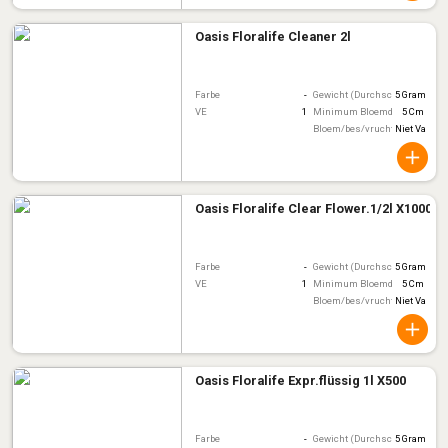
Oasis Floralife Cleaner 2l
Farbe
-
Gewicht (Durchschnitt)
5 Gram
VE
1
Minimum Bloemdiameter
5 Cm
Bloem/bes/vruchtkleur
Niet Van To
Oasis Floralife Clear Flower.1/2l X1000
Farbe
-
Gewicht (Durchschnitt)
5 Gram
VE
1
Minimum Bloemdiameter
5 Cm
Bloem/bes/vruchtkleur
Niet Van To
Oasis Floralife Expr.flüssig 1l X500
Farbe
-
Gewicht (Durchschnitt)
5 Gram