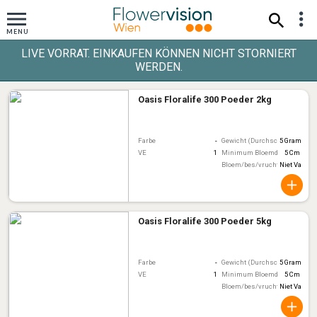
LIVE VORRAT. EINKAUFEN KÖNNEN NICHT STORNIERT
WERDEN.
Oasis Floralife 300 Poeder 2kg
Farbe
-
Gewicht (Durchschnitt)
5 Gram
VE
1
Minimum Bloemdiameter
5 Cm
Bloem/bes/vruchtkleur
Niet Van To
Oasis Floralife 300 Poeder 5kg
Farbe
-
Gewicht (Durchschnitt)
5 Gram
VE
1
Minimum Bloemdiameter
5 Cm
Bloem/bes/vruchtkleur
Niet Van To