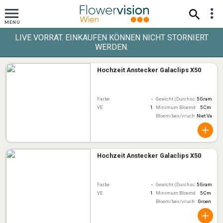
LIVE VORRAT. EINKAUFEN KÖNNEN NICHT STORNIERT
WERDEN.
Hochzeit Anstecker Galaclips X50
Farbe
-
Gewicht (Durchschnitt)
5 Gram
VE
1
Minimum Bloemdiameter
5 Cm
Bloem/bes/vruchtkleur
Niet Van To
Hochzeit Anstecker Galaclips X50
Farbe
-
Gewicht (Durchschnitt)
5 Gram
VE
1
Minimum Bloemdiameter
5 Cm
Bloem/bes/vruchtkleur
Groen