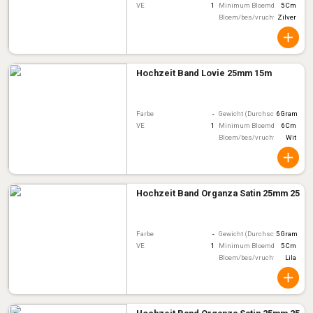
VE
1
Minimum Bloemdiameter
5 Cm
Bloem/bes/vruchtkleur
Zilver
Hochzeit Band Lovie 25mm 15m
Farbe
-
Gewicht (Durchschnitt)
6 Gram
VE
1
Minimum Bloemdiameter
6 Cm
Bloem/bes/vruchtkleur
Wit
Hochzeit Band Organza Satin 25mm 25m
Farbe
-
Gewicht (Durchschnitt)
5 Gram
VE
1
Minimum Bloemdiameter
5 Cm
Bloem/bes/vruchtkleur
Lila