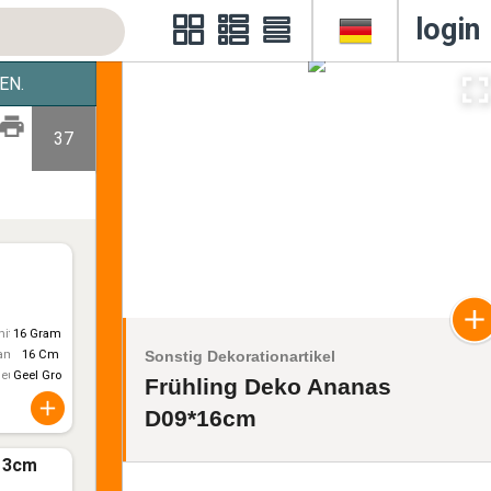
login
EN.
37
itt)
16 Gram
Sonstig Dekorationartikel
ameter
16 Cm
leur
Geel Groen
Frühling Deko Ananas
D09*16cm
*13cm