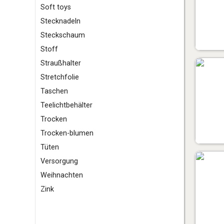
S
oft toys
Stecknadeln
Steckschaum
Stoff
Straußhalter
Stretchfolie
T
aschen
Teelichtbehälter
Trocken
Trocken-blumen
Tüten
V
ersorgung
W
eihnachten
Z
ink