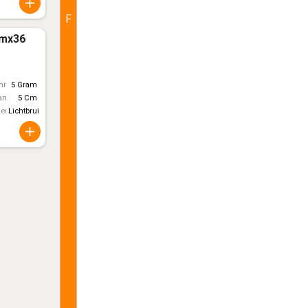
F
cmx36
itt)
5 Gram
ameter
5 Cm
leur
Lichtbruin