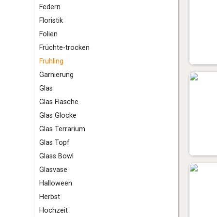
F
edern
Floristik
Folien
Früchte-trocken
Fruhling
G
arnierung
Glas
Glas Flasche
Glas Glocke
Glas Terrarium
Glas Topf
Glass Bowl
Glasvase
H
alloween
Herbst
Hochzeit