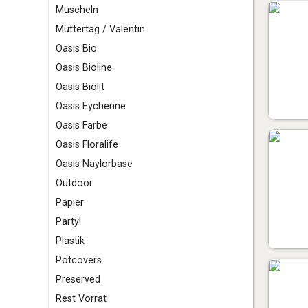
Muscheln
Muttertag / Valentin
O
asis Bio
Oasis Bioline
Oasis Biolit
Oasis Eychenne
Oasis Farbe
Oasis Floralife
Oasis Naylorbase
Outdoor
P
apier
Party!
Plastik
Potcovers
Preserved
R
est Vorrat