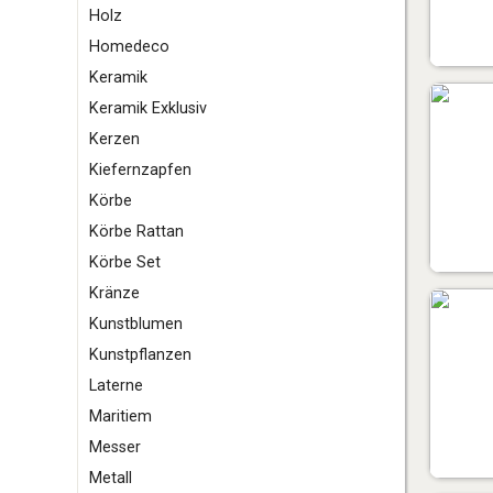
Holz
Homedeco
K
eramik
Keramik Exklusiv
Kerzen
Kiefernzapfen
Körbe
Körbe Rattan
Körbe Set
Kränze
Kunstblumen
Kunstpflanzen
L
aterne
M
aritiem
Messer
Metall