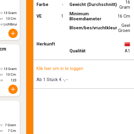
16
Farbe
-
Gewicht (Durchschnitt)
Gram
itt)
13 Gram
Minimum
VE
1
16 Cm
Bloemdiameter
ameter
13 Cm
leur
Lichtbruin
Geel
Bloem/bes/vruchtkleur
Groen
Herkunft
3cm
Qualität
A1
Klik hier om in te loggen
itt)
13 Gram
ameter
13 Cm
Ab 1 Stück
€ -,--
leur
123
itt)
7 Gram
ameter
7 Cm