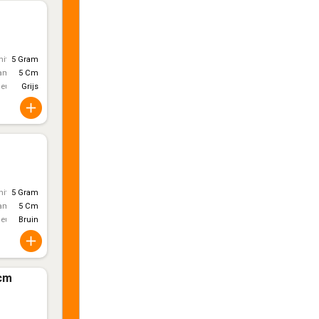
itt)
5 Gram
ameter
5 Cm
leur
Grijs
itt)
5 Gram
ameter
5 Cm
leur
Bruin
2cm