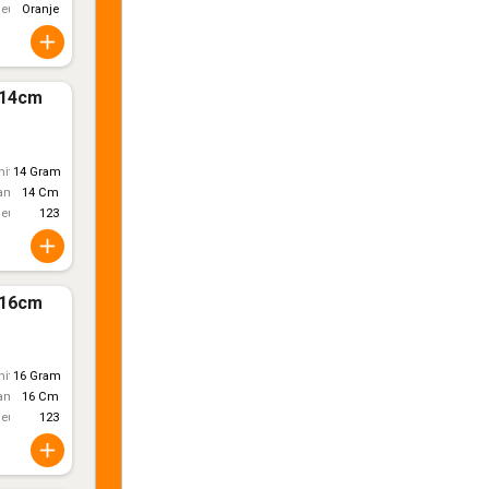
leur
Oranje
*14cm
itt)
14 Gram
ameter
14 Cm
leur
123
*16cm
itt)
16 Gram
ameter
16 Cm
leur
123