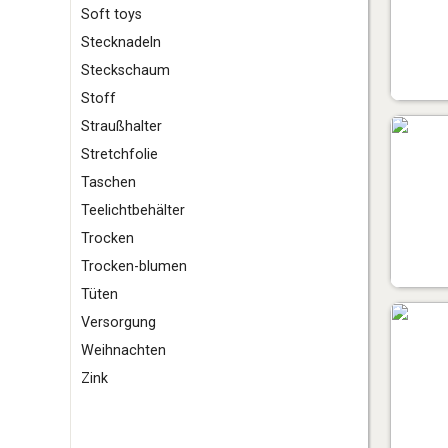
S
oft toys
Stecknadeln
Steckschaum
Stoff
Straußhalter
Stretchfolie
T
aschen
Teelichtbehälter
Trocken
Trocken-blumen
Tüten
V
ersorgung
W
eihnachten
Z
ink