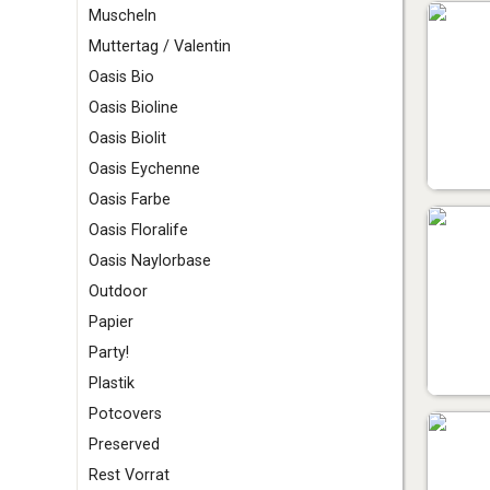
Muscheln
Muttertag / Valentin
O
asis Bio
Oasis Bioline
Oasis Biolit
Oasis Eychenne
Oasis Farbe
Oasis Floralife
Oasis Naylorbase
Outdoor
P
apier
Party!
Plastik
Potcovers
Preserved
R
est Vorrat