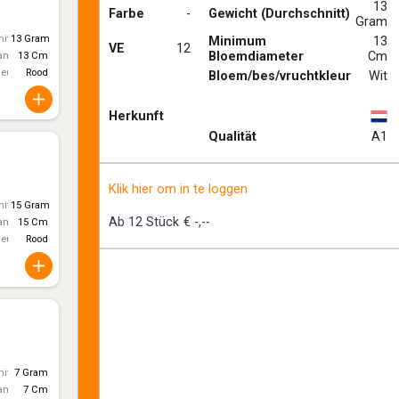
13
Farbe
-
Gewicht (Durchschnitt)
Gram
itt)
13 Gram
Minimum
13
VE
12
Bloemdiameter
Cm
ameter
13 Cm
leur
Rood
Bloem/bes/vruchtkleur
Wit
Herkunft
Qualität
A1
Klik hier om in te loggen
itt)
15 Gram
Ab 12 Stück
€ -,--
ameter
15 Cm
leur
Rood
itt)
7 Gram
ameter
7 Cm