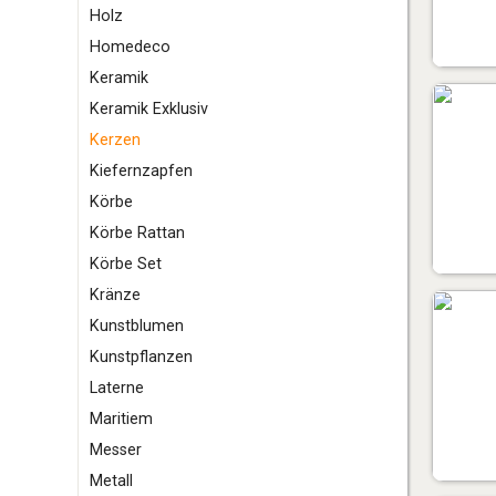
Holz
Homedeco
K
eramik
Keramik Exklusiv
Kerzen
Kiefernzapfen
Körbe
Körbe Rattan
Körbe Set
Kränze
Kunstblumen
Kunstpflanzen
L
aterne
M
aritiem
Messer
Metall