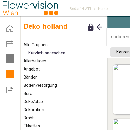
/
Bedarf 4-ATT
Kerzen
deko holland
sortieren
Alle Gruppen
Kerze
Kürzlich angesehen
A
llerheiligen
Angebot
B
änder
Bodenversorgung
Büro
D
eko/stab
Dekoration
Draht
E
tiketten