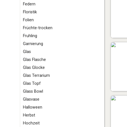
F
edern
Floristik
Folien
Früchte-trocken
Fruhling
G
arnierung
Glas
Glas Flasche
Glas Glocke
Glas Terrarium
Glas Topf
Glass Bowl
Glasvase
H
alloween
Herbst
Hochzeit