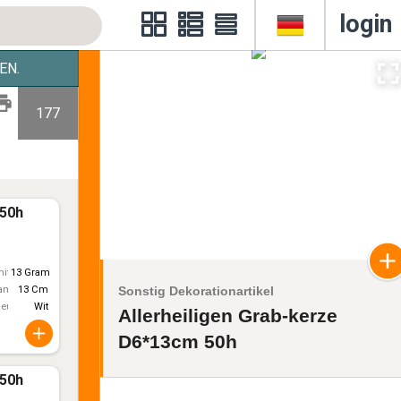
login
EN.
177
 50h
itt)
13 Gram
Sonstig Dekorationartikel
ameter
13 Cm
leur
Wit
Allerheiligen Grab-kerze
D6*13cm 50h
 50h