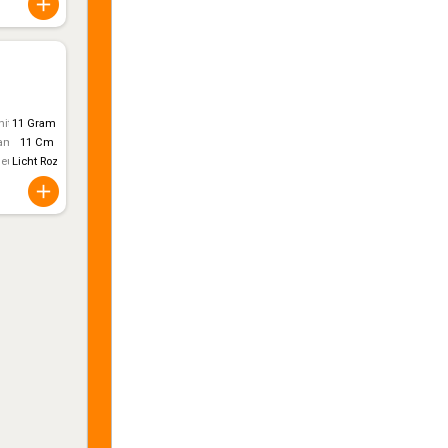
itt)
11 Gram
ameter
11 Cm
leur
Licht Roze