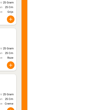
itt)
25 Gram
ameter
25 Cm
leur
Grijs
itt)
25 Gram
ameter
25 Cm
leur
Roze
itt)
25 Gram
ameter
25 Cm
leur
Creme