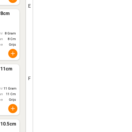
E
3*8cm
itt)
8 Gram
ameter
8 Cm
leur
Grijs
4*11cm
F
itt)
11 Gram
ameter
11 Cm
leur
Grijs
7*10.5cm