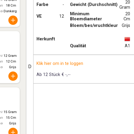
20
Farbe
-
Gewicht (Durchschnitt)
ameter
18 Cm
Gram
leur
Donkergrijs
Minimum
20
VE
12
Bloemdiameter
Cm
Bloem/bes/vruchtkleur
Grijs
Herkunft
Qualität
A1
itt)
12 Gram
ameter
12 Cm
Klik hier om in te loggen
D
leur
Grijs
Ab 12 Stück
€ -,--
itt)
15 Gram
ameter
15 Cm
leur
Grijs