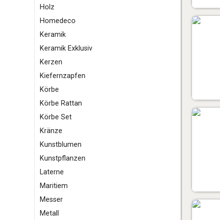
Holz
Homedeco
K
eramik
Keramik Exklusiv
Kerzen
Kiefernzapfen
Körbe
Körbe Rattan
Körbe Set
Kränze
Kunstblumen
Kunstpflanzen
L
aterne
M
aritiem
Messer
Metall