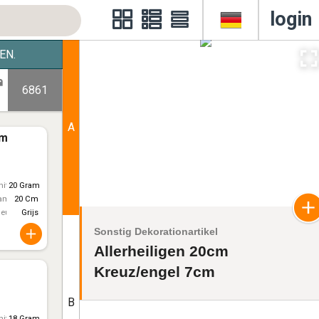
login
EN.
6861
A
cm
itt)
20 Gram
ameter
20 Cm
leur
Grijs
Sonstig Dekorationartikel
Allerheiligen 20cm
Kreuz/engel 7cm
B
itt)
18 Gram