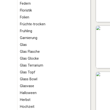
F
edern
Floristik
Folien
Früchte-trocken
Fruhling
G
arnierung
Glas
Glas Flasche
Glas Glocke
Glas Terrarium
Glas Topf
Glass Bowl
Glasvase
H
alloween
Herbst
Hochzeit