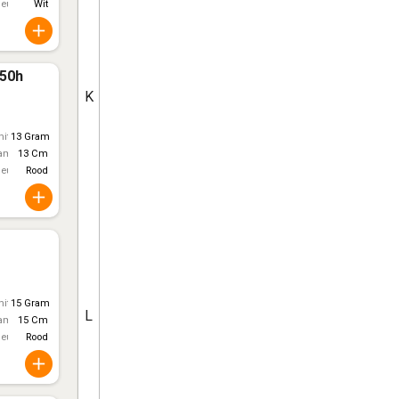
leur
Wit
 50h
K
itt)
13 Gram
ameter
13 Cm
leur
Rood
itt)
15 Gram
L
ameter
15 Cm
leur
Rood