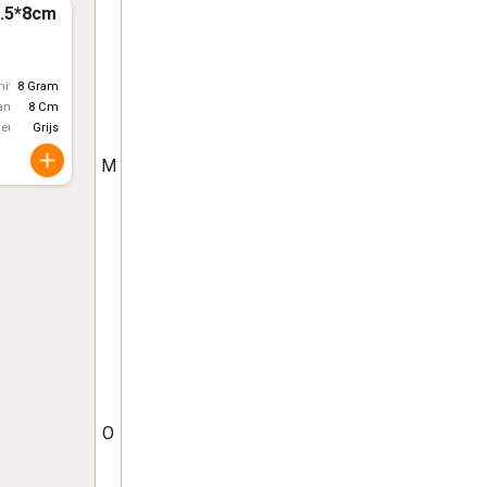
4.5*8cm
itt)
8 Gram
ameter
8 Cm
leur
Grijs
M
O