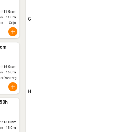
itt)
11 Gram
ameter
11 Cm
G
leur
Grijs
6cm
itt)
16 Gram
ameter
16 Cm
leur
Donkergrijs
H
 50h
itt)
13 Gram
ameter
13 Cm