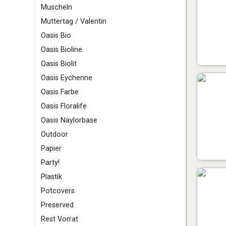
Muscheln
Muttertag / Valentin
O
asis Bio
Oasis Bioline
Oasis Biolit
Oasis Eychenne
Oasis Farbe
Oasis Floralife
Oasis Naylorbase
Outdoor
P
apier
Party!
Plastik
Potcovers
Preserved
R
est Vorrat