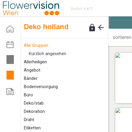
Bedarf 4-ATT
deko holland
sortieren
Alle Gruppen
Kürzlich angesehen
A
llerheiligen
Angebot
B
änder
Bodenversorgung
Büro
D
eko/stab
Dekoration
Draht
E
tiketten