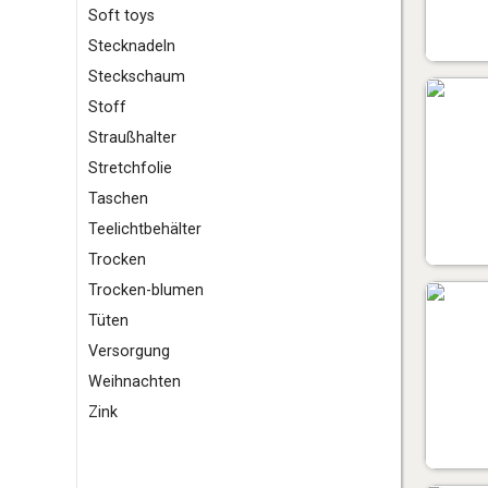
S
oft toys
Stecknadeln
Steckschaum
Stoff
Straußhalter
Stretchfolie
T
aschen
Teelichtbehälter
Trocken
Trocken-blumen
Tüten
V
ersorgung
W
eihnachten
Z
ink